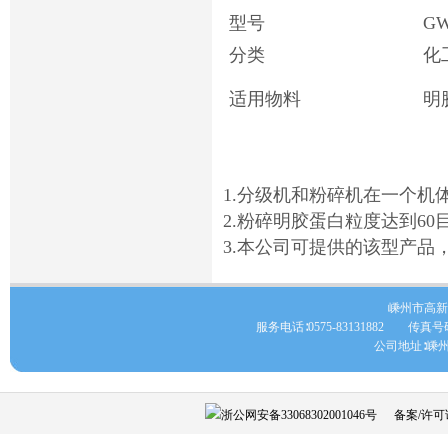
型号
G
分类
化
适用物料
明
1.分级机和粉碎机在一个机
2.粉碎明胶蛋白粒度达到60
3.本公司可提供的该型产品，
嵊州市高新
服务电话∶0575-83131882 传真号码∶057
公司地址∶
浙公网安备33068302001046号
备案/许